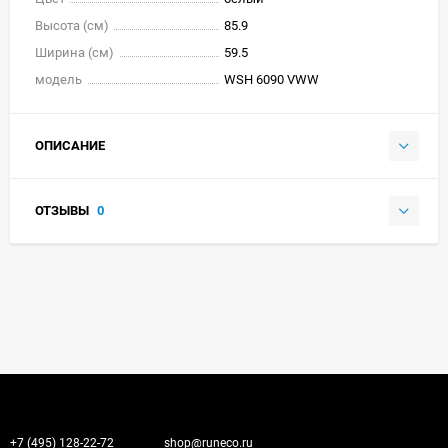
Высота (см)
85.9
Ширина (см)
59.5
модель
WSH 6090 VWW
ОПИСАНИЕ
ОТЗЫВЫ
0
+7 (495) 128-22-72
shop@runeco.ru