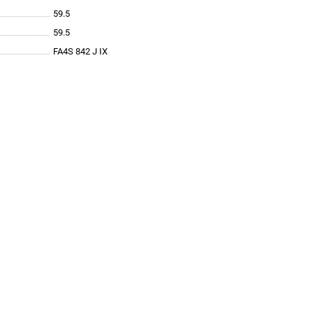
59.5
59.5
FA4S 842 J IX