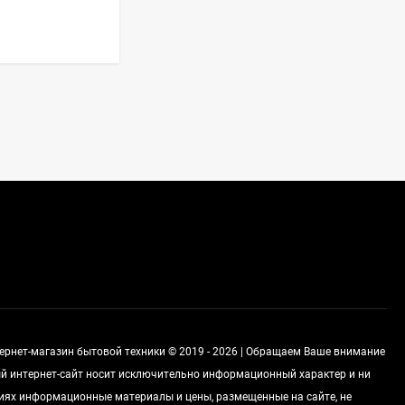
Стиральная машина
Korting KWMT 1275
Цена по
запросу
Холодильник IO MABE
ORGS2DBHFSS
Цена по
запросу
Индукционная
варочная панель
MAUNFELD EVI.594.FL2-
Цена по
BK
запросу
тернет-магазин бытовой техники © 2019 - 2026 | Обращаем Ваше внимание
ный интернет-сайт носит исключительно информационный характер и ни
виях информационные материалы и цены, размещенные на сайте, не