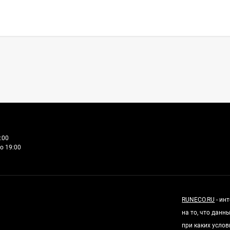
:00
о 19:00
RUNECO.RU
- ин
на то, что дан
при каких усло