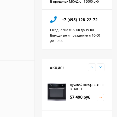
В пределах МКАД от 15000 руб
Холодильник IO MABE
+7 (495) 128-22-72
ORGS2DBHFSS
Цена по
Ежедневно с 09-00 до 19-00
запросу
Выходные и праздники с 10-00
до 19-00
Индукционная
варочная панель
MAUNFELD EVI.594.FL2-
Цена по
BK
запросу
АКЦИЯ!
Духовой шкаф GRAUDE
BE 60.3 E
57 490
руб