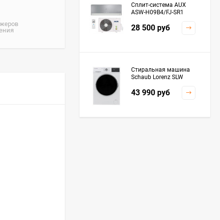
Сплит-система AUX
ASW-H09B4/FJ-SR1
джеров
28 500
руб
жения
Стиральная машина
Schaub Lorenz SLW
MC6133
43 990
руб
Плита Kaiser HGG
61532 R
76 299
руб
Посудомоечная
машина De'Longhi
DDWS09F Alessandrite