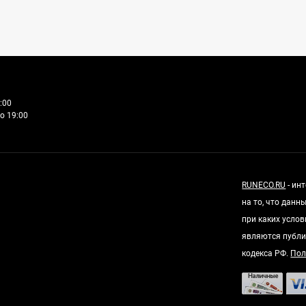
:00
о 19:00
RUNECO.RU
- ин
на то, что дан
при каких усло
являются публи
кодекса РФ.
Пол