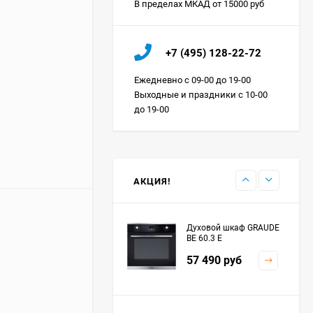
В пределах МКАД от 15000 руб
Холодильник IO MABE
+7 (495) 128-22-72
ORGS2DBHFSS
Цена по
Ежедневно с 09-00 до 19-00
запросу
Выходные и праздники с 10-00
до 19-00
Индукционная
варочная панель
MAUNFELD EVI.594.FL2-
Цена по
BK
запросу
АКЦИЯ!
Духовой шкаф GRAUDE
BE 60.3 E
57 490
руб