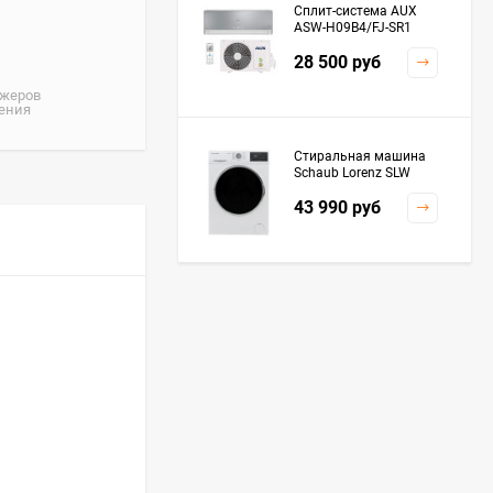
Сплит-система AUX
ASW-H09B4/FJ-SR1
28 500
руб
джеров
жения
Стиральная машина
Schaub Lorenz SLW
MC6133
43 990
руб
Плита Kaiser HGG
61532 R
76 299
руб
Посудомоечная
машина De'Longhi
DDWS09F Alessandrite