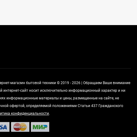
Стиральная машина
Korting KWMT 1275
Цена по
запросу
Холодильник IO MABE
ORGS2DBHFSS
Цена по
запросу
тернет-магазин бытовой техники © 2019 - 2026 | Обращаем Ваше внимание
ный интернет-сайт носит исключительно информационный характер и ни
виях информационные материалы и цены, размещенные на сайте, не
Индукционная
варочная панель
чной офертой, определяемой положениями Статьи 437 Гражданского
MAUNFELD EVI.594.FL2-
Цена по
итика конфиденциальности
.
BK
запросу