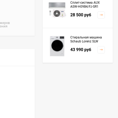
Сплит-система AUX
ASW-H09B4/FJ-SR1
28 500
руб
джеров
жения
Стиральная машина
Schaub Lorenz SLW
MC6133
43 990
руб
Плита Kaiser HGG
61532 R
76 299
руб
Посудомоечная
машина De'Longhi
DDWS09F Alessandrite