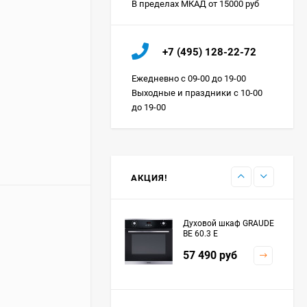
В пределах МКАД от 15000 руб
Холодильник IO MABE
+7 (495) 128-22-72
ORGS2DBHFSS
Цена по
Ежедневно с 09-00 до 19-00
запросу
Выходные и праздники с 10-00
до 19-00
Индукционная
варочная панель
MAUNFELD EVI.594.FL2-
Цена по
BK
запросу
АКЦИЯ!
Духовой шкаф GRAUDE
BE 60.3 E
57 490
руб