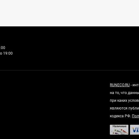
:00
о 19:00
RUNECO.RU
- ин
на то, что дан
при каких усло
являются публи
кодекса РФ.
Пол