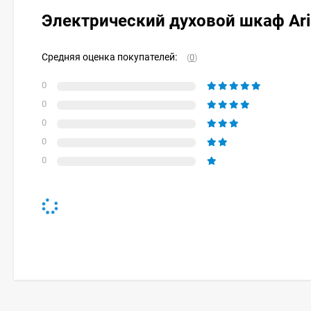
Электрический духовой шкаф Aris
Средняя оценка покупателей:
(
0
)
0
0
0
0
0