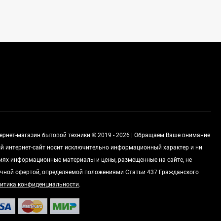
Стиральная машина
Korting KWMT 1275
Цена по
запросу
Холодильник IO MABE
ORGS2DBHFSS
Цена по
запросу
тернет-магазин бытовой техники © 2019 - 2026 | Обращаем Ваше внимание
ный интернет-сайт носит исключительно информационный характер и ни
виях информационные материалы и цены, размещенные на сайте, не
Индукционная
варочная панель
чной офертой, определяемой положениями Статьи 437 Гражданского
MAUNFELD EVI.594.FL2-
Цена по
итика конфиденциальности
.
BK
запросу