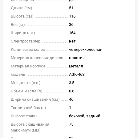
Длина (см)
51
Высота (см)
116
Вес (кг)
36
Ширина (см)
164
Электростартер
нет
Количество колес
четырехколесная
Материал колесных дисков
пластик
Материал корпуса
металл
модель
AGK-46S
Мощность (л.с.)
3.5
Объем масла (л)
0.6
Ширина скашивания (см)
46
Топливный бак (л)
1
Выброс травы
боковой, задний
Высота скашивания
75
максимум (мм)