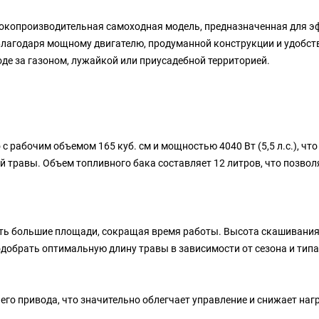
сокопроизводительная самоходная модель, предназначенная для э
Благодаря мощному двигателю, продуманной конструкции и удобст
е за газоном, лужайкой или приусадебной территорией.
рабочим объемом 165 куб. см и мощностью 4040 Вт (5,5 л.с.), что
 травы. Объем топливного бака составляет 12 литров, что позвол
ть большие площади, сокращая время работы. Высота скашивания
одобрать оптимальную длину травы в зависимости от сезона и типа
го привода, что значительно облегчает управление и снижает нагр