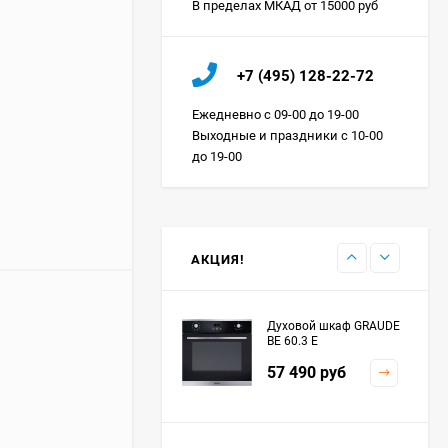
В пределах МКАД от 15000 руб
Холодильник IO MABE
+7 (495) 128-22-72
ORGS2DBHFSS
Цена по
Ежедневно с 09-00 до 19-00
запросу
Выходные и праздники с 10-00
до 19-00
Индукционная
варочная панель
MAUNFELD EVI.594.FL2-
Цена по
BK
запросу
АКЦИЯ!
Духовой шкаф GRAUDE
BE 60.3 E
57 490
руб