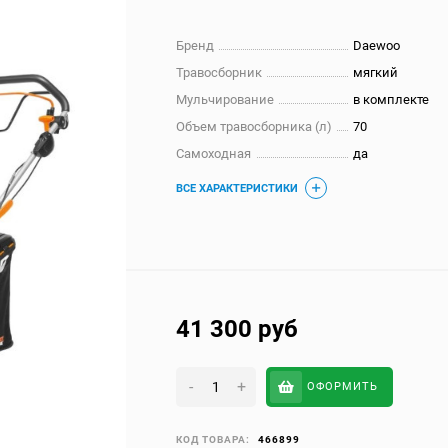
Бренд
Daewoo
Травосборник
мягкий
Мульчирование
в комплекте
Объем травосборника (л)
70
Самоходная
да
ВСЕ ХАРАКТЕРИСТИКИ
41 300
руб
-
+
ОФОРМИТЬ
КОД ТОВАРА:
466899