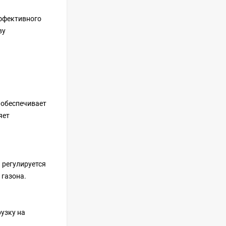
ффективного
Встраиваемый
холодильник GRAUDE
ву
IKG 180.3
100 490
руб
Сплит-система
ISHIMATSU AVK-18H
 обеспечивает
65 999
руб
яет
Сплит-система
ISHIMATSU AVK-24I
 регулируется
84 299
руб
 газона.
узку на
Сплит-система