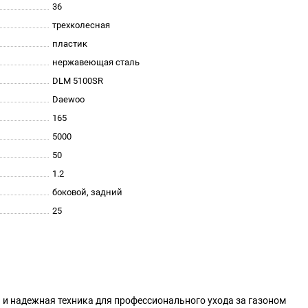
36
трехколесная
пластик
нержавеющая сталь
DLM 5100SR
Daewoo
165
5000
50
1.2
боковой, задний
25
и надежная техника для профессионального ухода за газоном