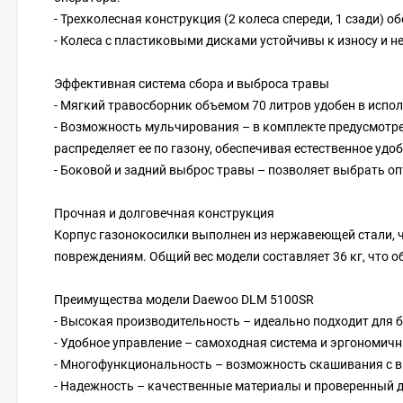
- Трехколесная конструкция (2 колеса спереди, 1 сзади) 
- Колеса с пластиковыми дисками устойчивы к износу и 
Эффективная система сбора и выброса травы
- Мягкий травосборник объемом 70 литров удобен в испол
- Возможность мульчирования – в комплекте предусмотр
распределяет ее по газону, обеспечивая естественное удо
- Боковой и задний выброс травы – позволяет выбрать о
Прочная и долговечная конструкция
Корпус газонокосилки выполнен из нержавеющей стали, ч
повреждениям. Общий вес модели составляет 36 кг, что об
Преимущества модели Daewoo DLM 5100SR
- Высокая производительность – идеально подходит для 
- Удобное управление – самоходная система и эргономич
- Многофункциональность – возможность скашивания с в
- Надежность – качественные материалы и проверенный д