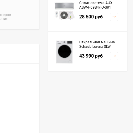
Сплит-система AUX
ASW-H09B4/FJ-SR1
джеров
28 500
руб
жения
Стиральная машина
Schaub Lorenz SLW
MC6133
43 990
руб
Плита Kaiser HGG
61532 R
76 299
руб
Посудомоечная
машина De'Longhi
DDWS09F Alessandrite