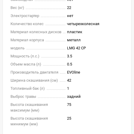
Вес (кг)
22
Электростартер
нет
Количество колес
четырехколесная
Материал колесных дисков
пластик
Материал корпуса
металл
модель
LMG 42 CP
Мощность (л.с.)
3.5
Объем масла (л)
0.5
Производитель двигателя
EVOline
Ширина скашивания (см)
42
Топливный бак (л)
1
Выброс травы
задний
Высота скашивания
75
максимум (мм)
Высота скашивания
25
минимум (мм)