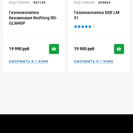
КОД ТОВАРА:
457120
КОД ТОВАРА:
395823
Газонокосилка
Газонокосилка DDE LM
бензиновая RedVerg RD-
51
GLM40P
3
19 990
руб
19 900
руб