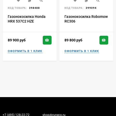
КОД ТОВАРА:
398488
КОД ТОВАРА:
399094
Газонокосилка Honda
Газонокосилка Robomow
HRX 537C2 HZE
RC306
89 900
руб
89 800
руб
+7 (495) 128-22-72
shop@runeco.ru