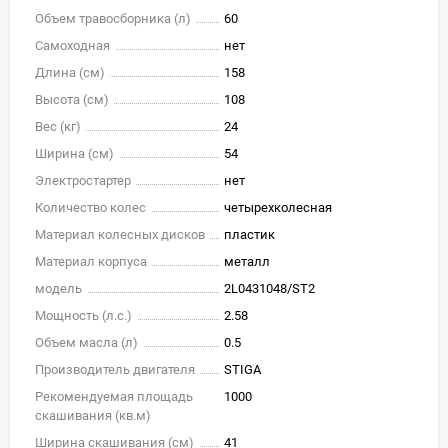
Объем травосборника (л)
60
Самоходная
нет
Длина (см)
158
Высота (см)
108
Вес (кг)
24
Ширина (см)
54
Электростартер
нет
Количество колес
четырехколесная
Материал колесных дисков
пластик
Материал корпуса
металл
модель
2L0431048/ST2
Мощность (л.с.)
2.58
Объем масла (л)
0.5
Производитель двигателя
STIGA
Рекомендуемая площадь
1000
скашивания (кв.м)
Ширина скашивания (см)
41