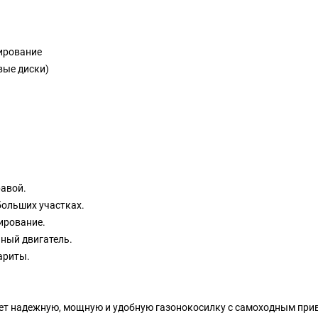
чирование
овые диски)
равой.
больших участках.
ирование.
нный двигатель.
ариты.
 ищет надежную, мощную и удобную газонокосилку с самоходным при