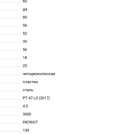
60
да
85
56
52
35
56
18
25
четырехколесная
пластик
сталь
PT 47 LS (2017)
4.5
3000
PATRIOT
139