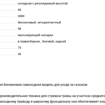
складная с регулируемой высотой
46
3000
бензиновый, четырехтактный
98
мульчирующей насадки
в травосборник , боковой, задний
75
30
ая бензиновая самоходная модель для ухода за газоном
 производительная техника для стрижки травы на участках среднег
моходному приводу и широкому функционалу она обеспечивает ко