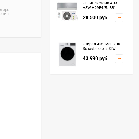
Сплит-система AUX
ASW-H09B4/FJ-SR1
джеров
жения
28 500
руб
Стиральная машина
Schaub Lorenz SLW
MC6133
43 990
руб
Плита Kaiser HGG
61532 R
76 299
руб
Посудомоечная
машина De'Longhi
DDWS09F Alessandrite