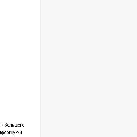
Встраиваемый
холодильник GRAUDE
IKG 180.3
100 490
руб
Сплит-система
ISHIMATSU AVK-18H
65 999
руб
Сплит-система
ISHIMATSU AVK-24I
84 299
руб
о и большого
мфортную и
Сплит-система