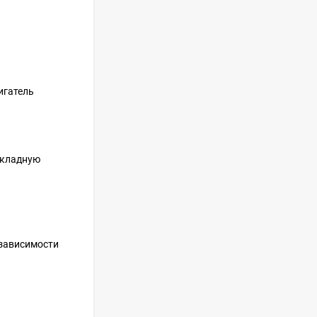
ISHIMATSU AVK-18I
77 499
руб
Сплит-система Kitano
игатель
KR-Viki-12
44 650
руб
складную
Сплит-система Kitano
KR-Viki-09
33 500
руб
 зависимости
Сплит-система Kitano
KR-Viki-07
29 100
руб