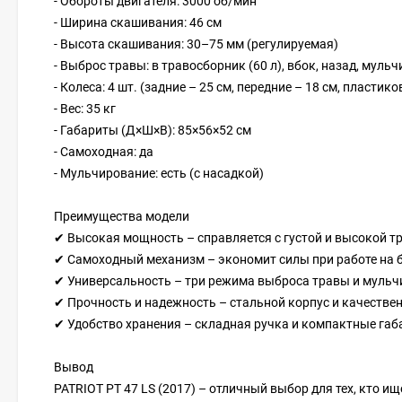
- Обороты двигателя: 3000 об/мин
- Ширина скашивания: 46 см
- Высота скашивания: 30–75 мм (регулируемая)
- Выброс травы: в травосборник (60 л), вбок, назад, муль
- Колеса: 4 шт. (задние – 25 см, передние – 18 см, пластик
- Вес: 35 кг
- Габариты (Д×Ш×В): 85×56×52 см
- Самоходная: да
- Мульчирование: есть (с насадкой)
Преимущества модели
✔ Высокая мощность – справляется с густой и высокой т
✔ Самоходный механизм – экономит силы при работе на 
✔ Универсальность – три режима выброса травы и мульч
✔ Прочность и надежность – стальной корпус и качестве
✔ Удобство хранения – складная ручка и компактные габ
Вывод
PATRIOT PT 47 LS (2017) – отличный выбор для тех, кто