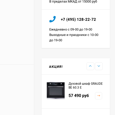
В пределах МКАД от 15000 руб
Холодильник IO MABE
+7 (495) 128-22-72
ORGS2DBHFSS
Цена по
Ежедневно с 09-00 до 19-00
запросу
Выходные и праздники с 10-00
до 19-00
Индукционная
варочная панель
MAUNFELD EVI.594.FL2-
Цена по
BK
запросу
АКЦИЯ!
Духовой шкаф GRAUDE
BE 60.3 E
57 490
руб