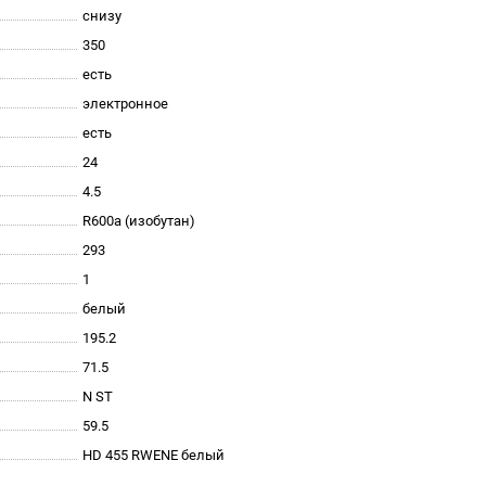
снизу
350
есть
электронное
есть
24
4.5
R600a (изобутан)
293
1
белый
195.2
71.5
N ST
59.5
HD 455 RWENE белый