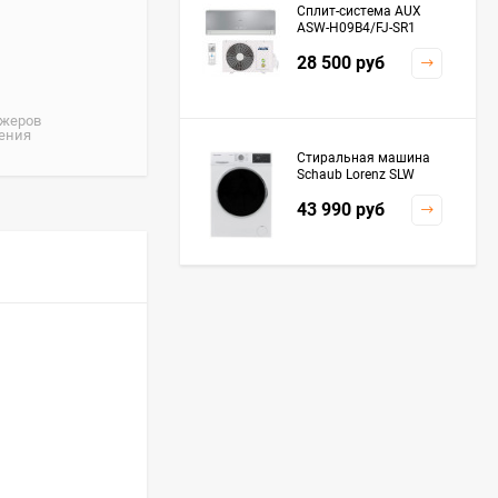
Сплит-система AUX
ASW-H09B4/FJ-SR1
28 500
руб
джеров
жения
Стиральная машина
Schaub Lorenz SLW
MC6133
43 990
руб
Плита Kaiser HGG
61532 R
76 299
руб
Посудомоечная
машина De'Longhi
DDWS09F Alessandrite