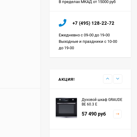
В пределах МКАД от 15000 руб
Холодильник IO MABE
+7 (495) 128-22-72
ORGS2DBHFSS
Цена по
Ежедневно с 09-00 до 19-00
запросу
Выходные и праздники с 10-00
до 19-00
Индукционная
варочная панель
MAUNFELD EVI.594.FL2-
Цена по
BK
запросу
АКЦИЯ!
Духовой шкаф GRAUDE
BE 60.3 E
57 490
руб