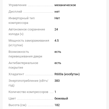
Управление
механическое
Дисплей
нет
Инверторный тип
Нет
компрессора
Автономное сохранение
24
холода (ч)
Мощность замораживания
4.5
(кг/cутки)
Возможность
есть
перевешивания двери
Антибактериальное
есть
покрытие
Хладагент
R600a (изобутан)
Энергопотребление (кВтч/
383
год)
Количество компрессоров
1
Цвет
бежевый
Высота (см)
182