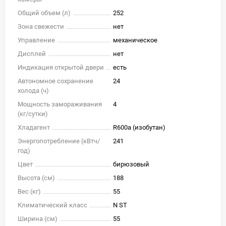
Общий объем (л)
252
Зона свежести
нет
Управление
механическое
Дисплей
нет
Индикация открытой двери
есть
Автономное сохранение
24
холода (ч)
Мощность замораживания
4
(кг/cутки)
Хладагент
R600a (изобутан)
Энергопотребление (кВтч/
241
год)
Цвет
бирюзовый
Высота (см)
188
Вес (кг)
55
Климатический класс
N ST
Ширина (см)
55