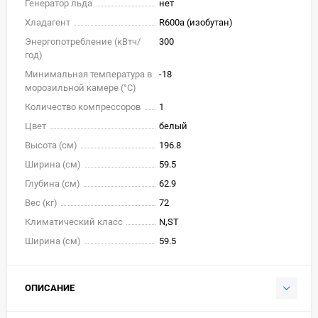
Генератор льда
нет
Хладагент
R600a (изобутан)
Энергопотребление (кВтч/
300
год)
Минимальная температура в
-18
морозильной камере (°C)
Количество компрессоров
1
Цвет
белый
Высота (см)
196.8
Ширина (см)
59.5
Глубина (см)
62.9
Вес (кг)
72
Климатический класс
N,ST
Ширина (см)
59.5
ОПИСАНИЕ