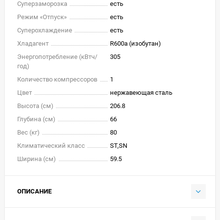
Суперзаморозка
есть
Режим «Отпуск»
есть
Суперохлаждение
есть
Хладагент
R600a (изобутан)
Энергопотребление (кВтч/
305
год)
Количество компрессоров
1
Цвет
нержавеющая сталь
Высота (см)
206.8
Глубина (см)
66
Вес (кг)
80
Климатический класс
ST,SN
Ширина (см)
59.5
ОПИСАНИЕ