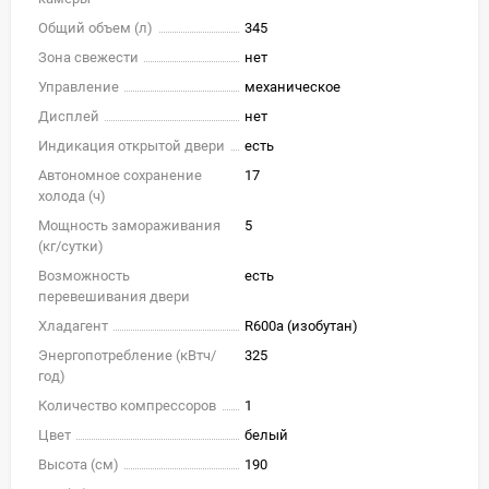
Общий объем (л)
345
Зона свежести
нет
Управление
механическое
Дисплей
нет
Индикация открытой двери
есть
Автономное сохранение
17
холода (ч)
Мощность замораживания
5
(кг/cутки)
Возможность
есть
перевешивания двери
Хладагент
R600a (изобутан)
Энергопотребление (кВтч/
325
год)
Количество компрессоров
1
Цвет
белый
Высота (см)
190