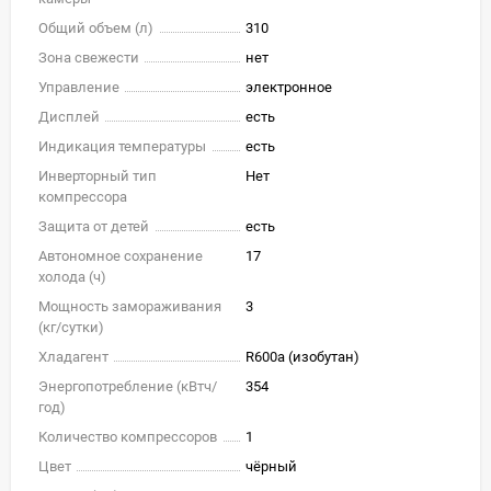
Общий объем (л)
310
Зона свежести
нет
Управление
электронное
Дисплей
есть
Индикация температуры
есть
Инверторный тип
Нет
компрессора
Защита от детей
есть
Автономное сохранение
17
холода (ч)
Мощность замораживания
3
(кг/cутки)
Хладагент
R600a (изобутан)
Энергопотребление (кВтч/
354
год)
Количество компрессоров
1
Цвет
чёрный