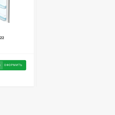
Духовой шкаф GRAUDE
BE 60.3 E
57 490
руб
КОД ТОВАРА:
379542
22
Холодильник Snaige FR240-1161AA
Сплит-система AUX
ASW-H09B4/FJ-SR1
28 500
руб
34 200
руб
ОФОРМИТЬ
ОФОРМИТЬ
Стиральная машина
Schaub Lorenz SLW
MC6133
43 990
руб