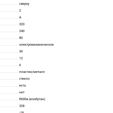
сверху
2
A
320
240
80
электромеханическое
39
12
6
пластик/металл
стекло
есть
нет
R600a (изобутан)
328
-18