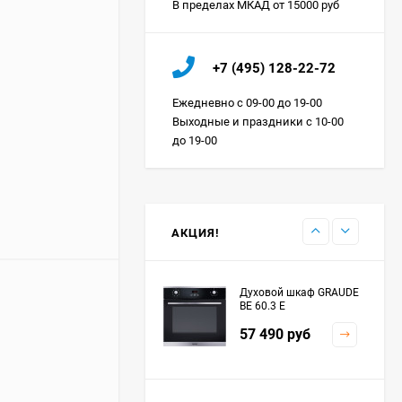
В пределах МКАД от 15000 руб
Холодильник IO MABE
+7 (495) 128-22-72
ORGS2DBHFSS
Цена по
Ежедневно с 09-00 до 19-00
запросу
Выходные и праздники с 10-00
до 19-00
Индукционная
варочная панель
MAUNFELD EVI.594.FL2-
Цена по
BK
запросу
АКЦИЯ!
Духовой шкаф GRAUDE
BE 60.3 E
57 490
руб