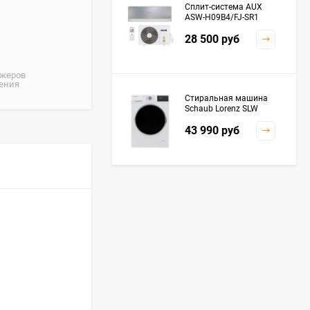
Сплит-система AUX
ASW-H09B4/FJ-SR1
28 500
руб
джеров
жения
Стиральная машина
Schaub Lorenz SLW
MC6133
43 990
руб
Плита Kaiser HGG
61532 R
76 299
руб
Посудомоечная
машина De'Longhi
DDWS09F Alessandrite