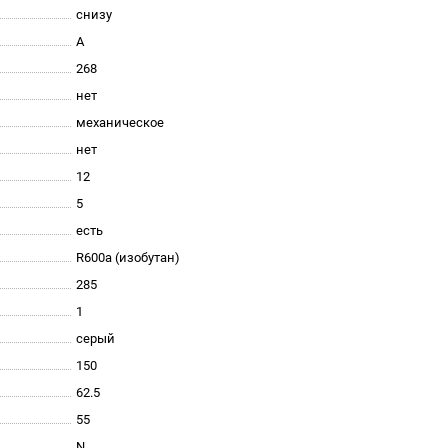
снизу
A
268
нет
механическое
нет
12
5
есть
R600a (изобутан)
285
1
серый
150
62.5
55
N