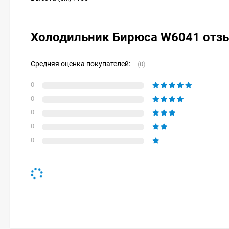
Холодильник Бирюса W6041 отз
Средняя оценка покупателей:
(
0
)
0
0
0
0
0