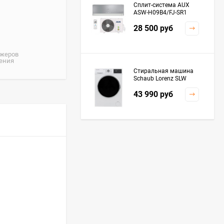
Сплит-система AUX
ASW-H09B4/FJ-SR1
28 500
руб
джеров
жения
Стиральная машина
Schaub Lorenz SLW
MC6133
43 990
руб
Плита Kaiser HGG
61532 R
76 299
руб
Посудомоечная
машина De'Longhi
DDWS09F Alessandrite