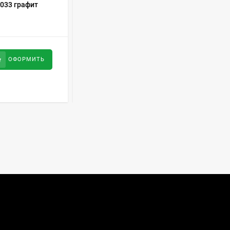
033 графит
Холодильник Бирюса M129S
Духовой шкаф GRAUDE
BE 60.3 E
57 490
руб
34 000
руб
ОФОРМИТЬ
ОФОРМИТЬ
Сплит-система AUX
ASW-H09B4/FJ-SR1
28 500
руб
Стиральная машина
Schaub Lorenz SLW
MC6133
43 990
руб