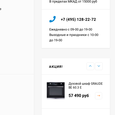
В пределах МКАД от 15000 руб
е
Холодильник IO MABE
+7 (495) 128-22-72
ORGS2DBHFSS
Цена по
Ежедневно с 09-00 до 19-00
запросу
Выходные и праздники с 10-00
до 19-00
Индукционная
варочная панель
MAUNFELD EVI.594.FL2-
Цена по
BK
запросу
АКЦИЯ!
Духовой шкаф GRAUDE
BE 60.3 E
57 490
руб