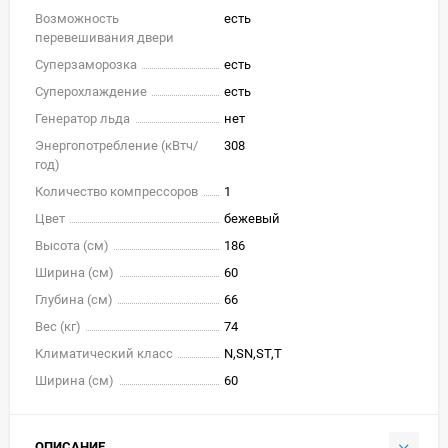
Возможность
есть
перевешивания двери
Суперзаморозка
есть
Суперохлаждение
есть
Генератор льда
нет
Энергопотребление (кВтч/
308
год)
Количество компрессоров
1
Цвет
бежевый
Высота (см)
186
Ширина (см)
60
Глубина (см)
66
Вес (кг)
74
Климатический класс
N,SN,ST,T
Ширина (см)
60
ОПИСАНИЕ