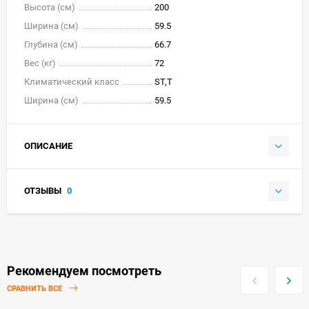
Высота (см)
200
Ширина (см)
59.5
Глубина (см)
66.7
Вес (кг)
72
Климатический класс
ST,T
Ширина (см)
59.5
ОПИСАНИЕ
ОТЗЫВЫ
0
Рекомендуем посмотреть
СРАВНИТЬ ВСЕ