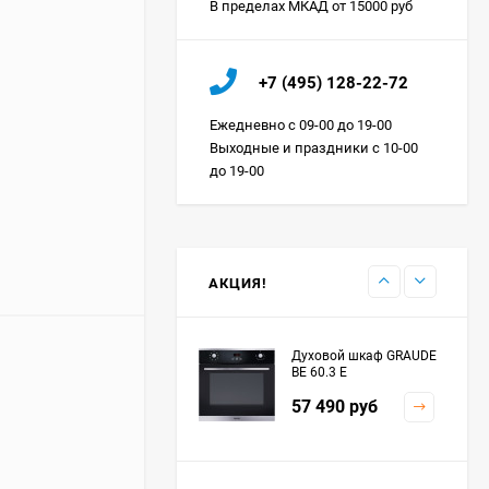
В пределах МКАД от 15000 руб
Холодильник IO MABE
+7 (495) 128-22-72
ORGS2DBHFSS
Цена по
Ежедневно с 09-00 до 19-00
запросу
Выходные и праздники с 10-00
до 19-00
Индукционная
варочная панель
MAUNFELD EVI.594.FL2-
Цена по
BK
запросу
АКЦИЯ!
Духовой шкаф GRAUDE
BE 60.3 E
57 490
руб