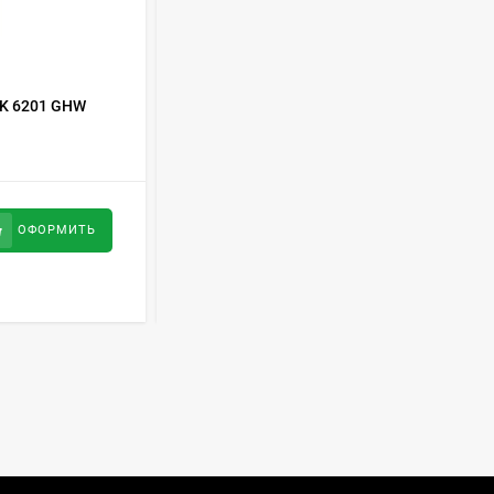
Духовой шкаф GRAUDE
BE 60.3 E
57 490
руб
КОД ТОВАРА:
375149
RK 6201 GHW
Холодильник Pozis RK-103 S
Сплит-система AUX
ASW-H09B4/FJ-SR1
28 500
руб
34 100
руб
ОФОРМИТЬ
ОФОРМИТЬ
Стиральная машина
Schaub Lorenz SLW
MC6133
43 990
руб