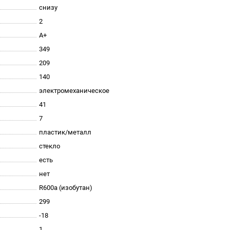
снизу
2
A+
349
209
140
электромеханическое
41
7
пластик/металл
стекло
есть
нет
R600a (изобутан)
299
-18
1