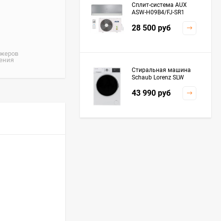
Сплит-система AUX
ASW-H09B4/FJ-SR1
28 500
руб
джеров
жения
Стиральная машина
Schaub Lorenz SLW
MC6133
43 990
руб
Плита Kaiser HGG
61532 R
76 299
руб
Посудомоечная
машина De'Longhi
DDWS09F Alessandrite