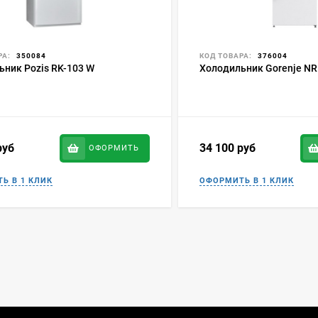
РА:
350084
КОД ТОВАРА:
376004
ьник Pozis RK-103 W
Холодильник Gorenje N
руб
34 100
руб
ОФОРМИТЬ