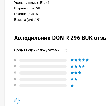
Уровень шума (дБ) : 41
Ширина (см) : 58
Глубина (см) : 61
Высота (см) : 191
Холодильник DON R 296 BUK от
Средняя оценка покупателей:
(
0
)
0
0
0
0
0