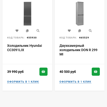
КОД ТОВАРА:
455930
КОД ТОВАРА:
465529
Холодильник Hyundai
Двухкамерный
CC3091LIX
холодильник DON R 299
MI
39 990
руб
40 500
руб