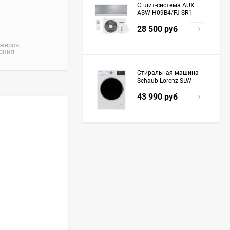
Сплит-система AUX
ASW-H09B4/FJ-SR1
28 500
руб
джеров
жения
Стиральная машина
Schaub Lorenz SLW
MC6133
43 990
руб
Плита Kaiser HGG
61532 R
76 299
руб
Посудомоечная
машина De'Longhi
DDWS09F Alessandrite