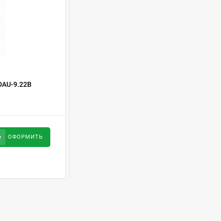
Духовой шкаф GRAUDE
BE 60.3 E
57 490
руб
Сплит-система AUX
КОД ТОВАРА:
472553
ASW-H09B4/FJ-SR1
AU-9.22B
Винный шкаф DUNAVOX DAVS-18.46SS
28 500
руб
78 600
руб
ОФОРМИТЬ
ОФОРМИТЬ
Стиральная машина
Schaub Lorenz SLW
MC6133
43 990
руб