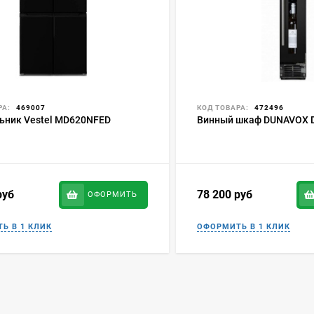
РА:
469007
КОД ТОВАРА:
472496
ьник Vestel MD620NFED
Винный шкаф DUNAVOX D
руб
78 200
руб
ОФОРМИТЬ