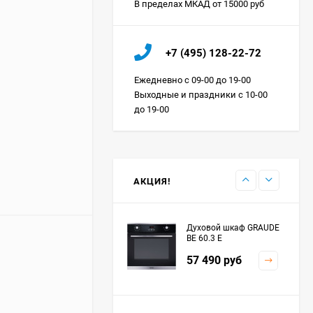
В пределах МКАД от 15000 руб
Холодильник IO MABE
+7 (495) 128-22-72
ORGS2DBHFSS
Цена по
Ежедневно с 09-00 до 19-00
запросу
Выходные и праздники с 10-00
до 19-00
Индукционная
варочная панель
MAUNFELD EVI.594.FL2-
Цена по
BK
запросу
АКЦИЯ!
Духовой шкаф GRAUDE
BE 60.3 E
57 490
руб