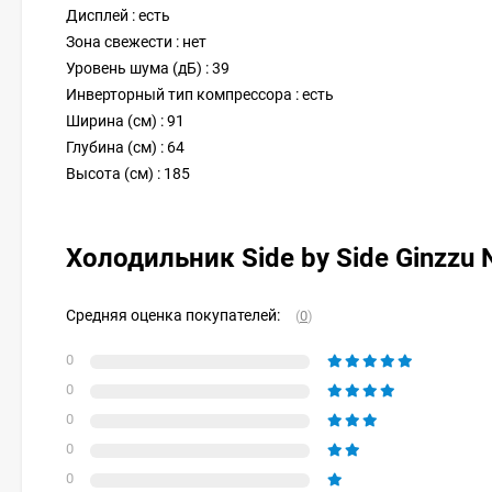
Дисплей : есть
Зона свежести : нет
Уровень шума (дБ) : 39
Инверторный тип компрессора : есть
Ширина (см) : 91
Глубина (см) : 64
Высота (см) : 185
Холодильник Side by Side Ginzzu 
Средняя оценка покупателей:
(
0
)
0
0
0
0
0