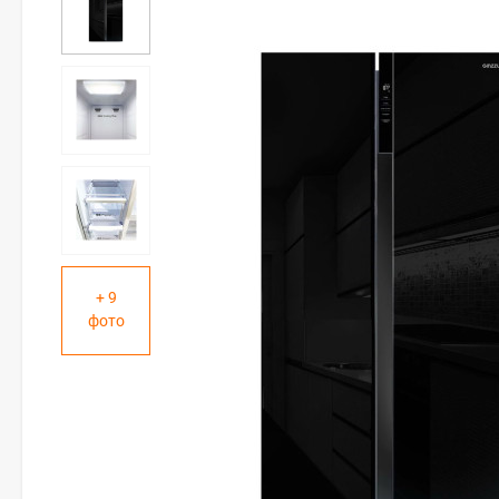
+ 9
фото