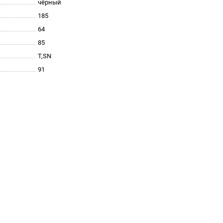
чёрный
185
64
85
T,SN
91