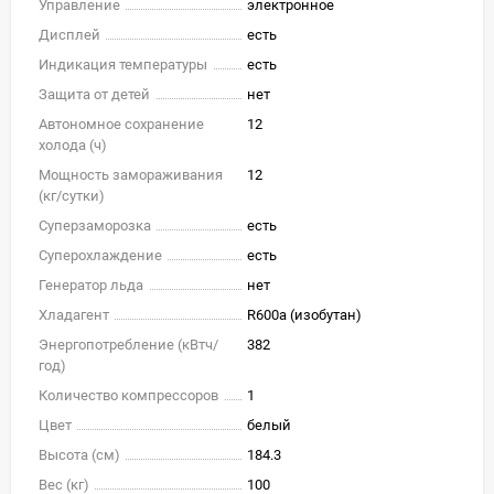
Управление
электронное
Дисплей
есть
Индикация температуры
есть
Защита от детей
нет
Автономное сохранение
12
холода (ч)
Мощность замораживания
12
(кг/cутки)
Суперзаморозка
есть
Суперохлаждение
есть
Генератор льда
нет
Хладагент
R600a (изобутан)
Энергопотребление (кВтч/
382
год)
Количество компрессоров
1
Цвет
белый
Высота (см)
184.3
Вес (кг)
100