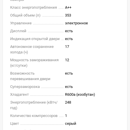
Класс энергопотребления
A++
Общий объем (л)
353
Управление
электронное
Дисплей
есть
Индикация открытой двери
есть
Автономное сохранение
17
холода (ч)
Мощность замораживания
12
(кг/cутки)
Возможность
есть
перевешивания двери
Суперзаморозка
есть
Хладагент
R600a (изобутан)
Энергопотребление (кВтч/
248
год)
Количество компрессоров
1
Цвет
серый