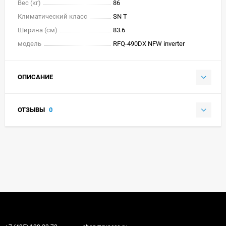
Вес (кг)
86
Климатический класс
SN T
Ширина (см)
83.6
модель
RFQ-490DX NFW inverter
ОПИСАНИЕ
ОТЗЫВЫ
0