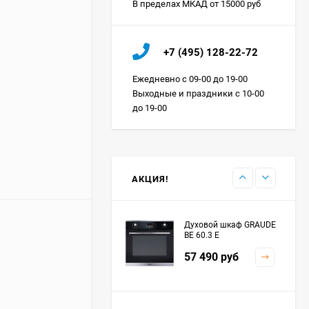
В пределах МКАД от 15000 руб
Холодильник IO MABE
+7 (495) 128-22-72
ORGS2DBHFSS
Цена по
Ежедневно с 09-00 до 19-00
запросу
Выходные и праздники с 10-00
до 19-00
Индукционная
варочная панель
MAUNFELD EVI.594.FL2-
Цена по
BK
запросу
АКЦИЯ!
Духовой шкаф GRAUDE
BE 60.3 E
57 490
руб