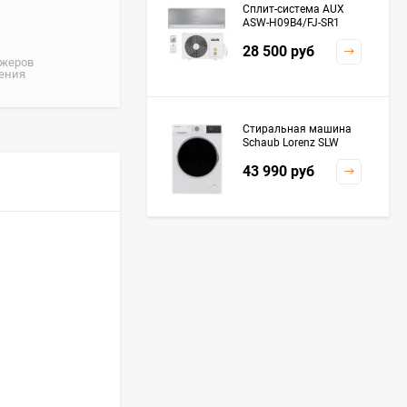
Сплит-система AUX
ASW-H09B4/FJ-SR1
28 500
руб
джеров
жения
Стиральная машина
Schaub Lorenz SLW
MC6133
43 990
руб
Плита Kaiser HGG
61532 R
76 299
руб
Посудомоечная
машина De'Longhi
DDWS09F Alessandrite