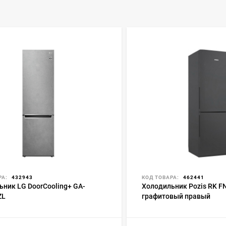
РА:
432943
КОД ТОВАРА:
462441
ьник LG DoorCooling+ GA-
Холодильник Pozis RK F
ZL
графитовый правый