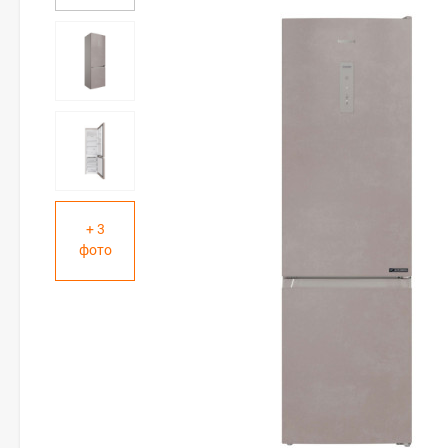
+ 3
фото