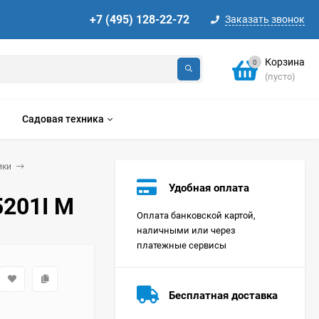
+7 (495) 128-22-72
Заказать звонок
Корзина
0
(пусто)
Садовая техника
ики
Удобная оплата
5201I M
Оплата банковской картой,
наличными или через
платежные сервисы
Стиральная машина
Korting KWMT 1275
Бесплатная доставка
Цена по
запросу