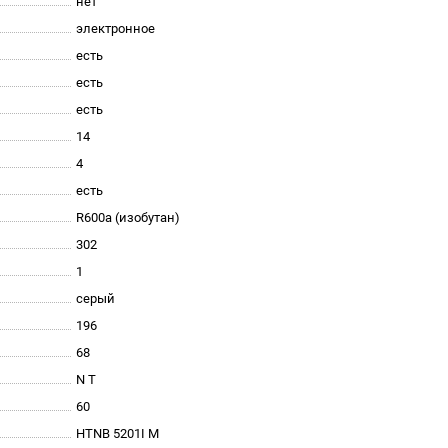
нет
электронное
есть
есть
есть
14
4
есть
R600a (изобутан)
302
1
серый
196
68
N T
60
HTNB 5201I M