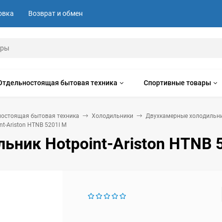
овка
Возврат и обмен
Отдельностоящая бытовая техника
Спортивные товары
ностоящая бытовая техника
Холодильники
Двухкамерные холодильн
t-Ariston HTNB 5201I M
ьник Hotpoint-Ariston HTNB 