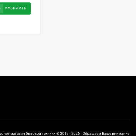
Духовой шкаф GRAUDE
42 700
руб
ОФОРМИТЬ
ОФОРМИТЬ
BE 60.3 E
57 490
руб
Сплит-система AUX
ASW-H09B4/FJ-SR1
28 500
руб
Стиральная машина
Schaub Lorenz SLW
MC6133
43 990
руб
тернет-магазин бытовой техники © 2019 - 2026 | Обращаем Ваше внимание