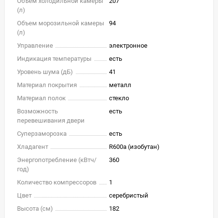
Объем холодильной камеры
207
(л)
Объем морозильной камеры
94
(л)
Управление
электронное
Индикация температуры
есть
Уровень шума (дБ)
41
Материал покрытия
металл
Материал полок
стекло
Возможность
есть
перевешивания двери
Суперзаморозка
есть
Хладагент
R600a (изобутан)
Энергопотребление (кВтч/
360
год)
Количество компрессоров
1
Цвет
серебристый
Высота (см)
182