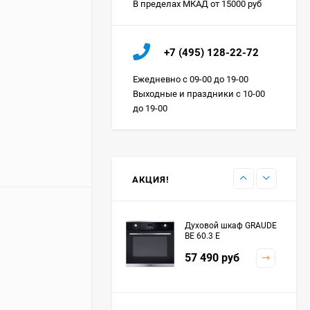
В пределах МКАД от 15000 руб
Холодильник IO MABE
+7 (495) 128-22-72
ORGS2DBHFSS
Цена по
Ежедневно с 09-00 до 19-00
запросу
Выходные и праздники с 10-00
до 19-00
Индукционная
варочная панель
MAUNFELD EVI.594.FL2-
Цена по
BK
запросу
АКЦИЯ!
Духовой шкаф GRAUDE
BE 60.3 E
57 490
руб