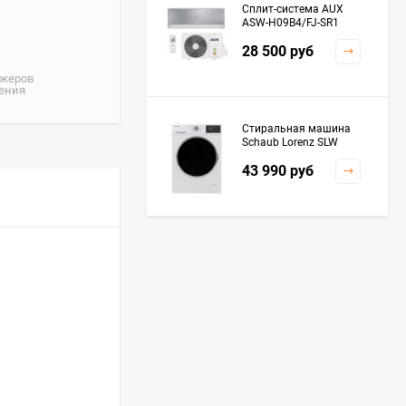
Сплит-система AUX
ASW-H09B4/FJ-SR1
28 500
руб
джеров
жения
Стиральная машина
Schaub Lorenz SLW
MC6133
43 990
руб
Плита Kaiser HGG
61532 R
76 299
руб
Посудомоечная
машина De'Longhi
DDWS09F Alessandrite