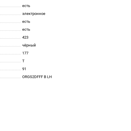
есть
электронное
есть
есть
423
чёрный
177
T
91
ORGS2DFFF B LH