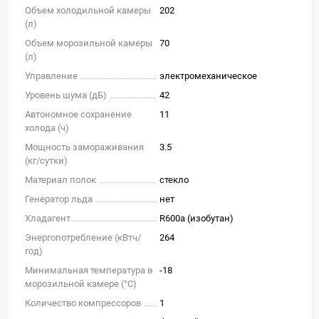
Объем холодильной камеры
202
(л)
Объем морозильной камеры
70
(л)
Управление
электромеханическое
Уровень шума (дБ)
42
Автономное сохранение
11
холода (ч)
Мощность замораживания
3.5
(кг/cутки)
Материал полок
стекло
Генератор льда
нет
Хладагент
R600a (изобутан)
Энергопотребление (кВтч/
264
год)
Минимальная температура в
-18
морозильной камере (°C)
Количество компрессоров
1