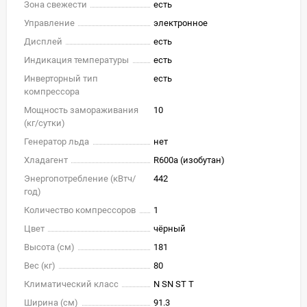
Зона свежести
есть
Управление
электронное
Дисплей
есть
Индикация температуры
есть
Инверторный тип
есть
компрессора
Мощность замораживания
10
(кг/cутки)
Генератор льда
нет
Хладагент
R600a (изобутан)
Энергопотребление (кВтч/
442
год)
Количество компрессоров
1
Цвет
чёрный
Высота (см)
181
Вес (кг)
80
Климатический класс
N SN ST T
Ширина (см)
91.3