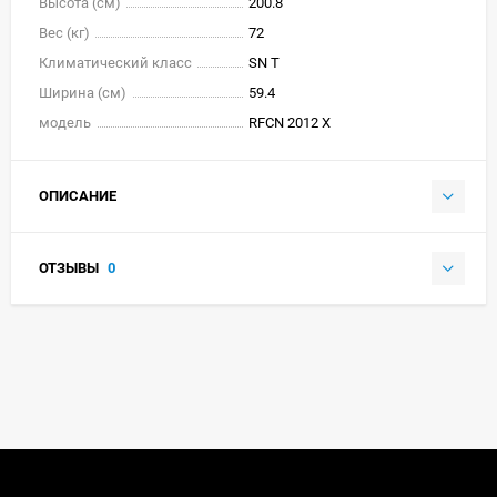
Высота (см)
200.8
Вес (кг)
72
Климатический класс
SN T
Ширина (см)
59.4
модель
RFCN 2012 X
ОПИСАНИЕ
ОТЗЫВЫ
0