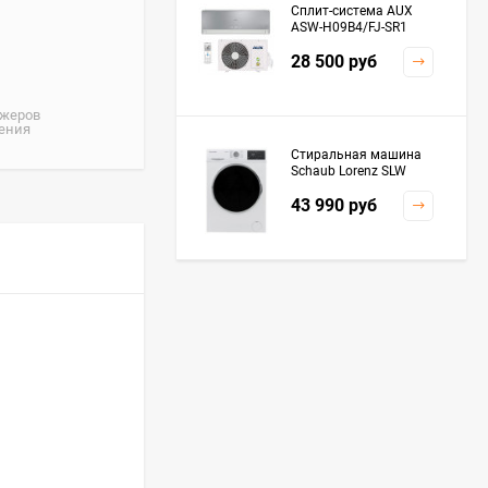
Сплит-система AUX
ASW-H09B4/FJ-SR1
28 500
руб
джеров
жения
Стиральная машина
Schaub Lorenz SLW
MC6133
43 990
руб
Плита Kaiser HGG
61532 R
76 299
руб
Посудомоечная
машина De'Longhi
DDWS09F Alessandrite