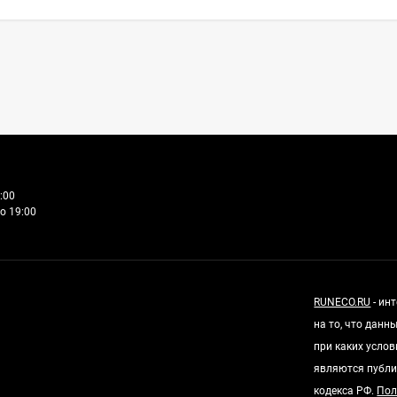
:00
о 19:00
RUNECO.RU
- ин
на то, что дан
при каких усло
являются публи
кодекса РФ.
Пол