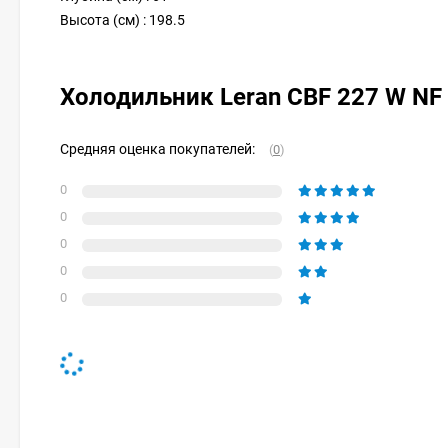
Высота (см) : 198.5
Холодильник Leran CBF 227 W N
Средняя оценка покупателей:
(
0
)
0
0
0
0
0