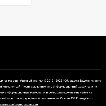
Стиральная машина
Korting KWMT 1275
Цена по
запросу
Холодильник IO MABE
ORGS2DBHFSS
Цена по
запросу
Индукционная
тернет-магазин бытовой техники © 2019 - 2026 | Обращаем Ваше внимание
варочная панель
MAUNFELD EVI.594.FL2-
ный интернет-сайт носит исключительно информационный характер и ни
Цена по
BK
запросу
виях информационные материалы и цены, размещенные на сайте, не
чной офертой, определяемой положениями Статьи 437 Гражданского
итика конфиденциальности
.