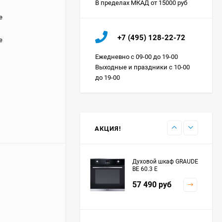
В пределах МКАД от 15000 руб
е
Холодильник IO MABE
+7 (495) 128-22-72
ORGS2DBHFSS
е
Цена по
Ежедневно с 09-00 до 19-00
запросу
Выходные и праздники с 10-00
до 19-00
Индукционная
варочная панель
MAUNFELD EVI.594.FL2-
Цена по
BK
запросу
АКЦИЯ!
Духовой шкаф GRAUDE
BE 60.3 E
57 490
руб