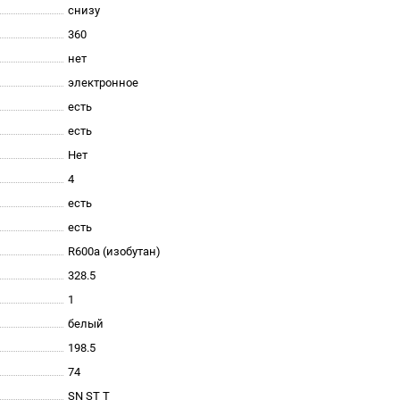
снизу
360
нет
электронное
есть
есть
Нет
4
есть
есть
R600a (изобутан)
328.5
1
белый
198.5
74
SN ST T