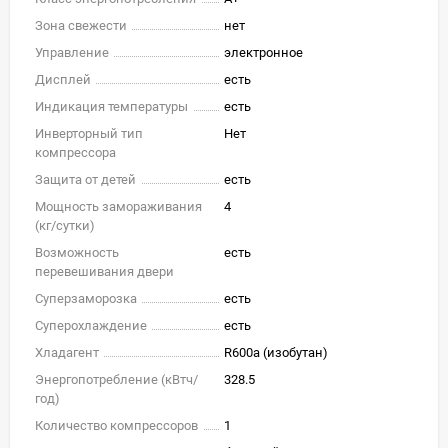
Зона свежести
нет
Управление
электронное
Дисплей
есть
Индикация температуры
есть
Инверторный тип
Нет
компрессора
Защита от детей
есть
Мощность замораживания
4
(кг/cутки)
Возможность
есть
перевешивания двери
Суперзаморозка
есть
Суперохлаждение
есть
Хладагент
R600a (изобутан)
Энергопотребление (кВтч/
328.5
год)
Количество компрессоров
1