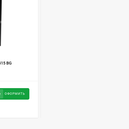
Духовой шкаф GRAUDE
BE 60.3 E
57 490
руб
Сплит-система AUX
ASW-H09B4/FJ-SR1
28 500
руб
КОД ТОВАРА:
380403
415 BG
Холодильник LG GA-B429 SBQZ
Стиральная машина
Schaub Lorenz SLW
MC6133
43 990
руб
41 800
руб
ОФОРМИТЬ
ОФОРМИТЬ