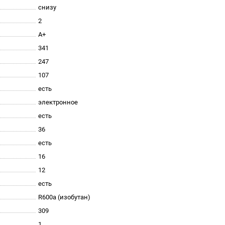
снизу
2
A+
341
247
107
есть
электронное
есть
36
есть
16
12
есть
R600a (изобутан)
309
1