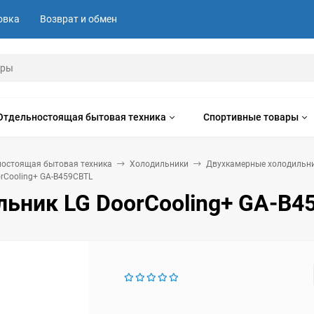
овка
Возврат и обмен
Отдельностоящая бытовая техника
Спортивные товары
ностоящая бытовая техника
Холодильники
Двухкамерные холодильн
rCooling+ GA-B459CBTL
льник LG DoorCooling+ GA-B4