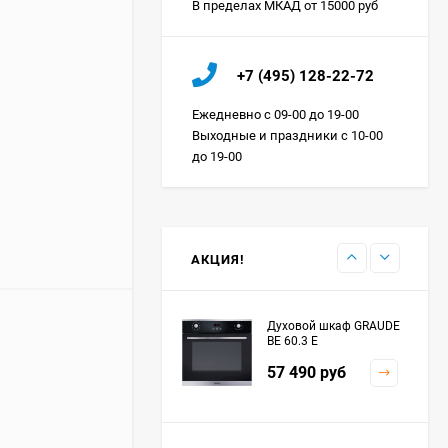
В пределах МКАД от 15000 руб
Холодильник IO MABE
+7 (495) 128-22-72
ORGS2DBHFSS
Цена по
Ежедневно с 09-00 до 19-00
запросу
Выходные и праздники с 10-00
до 19-00
Индукционная
варочная панель
MAUNFELD EVI.594.FL2-
Цена по
BK
запросу
АКЦИЯ!
Духовой шкаф GRAUDE
BE 60.3 E
57 490
руб