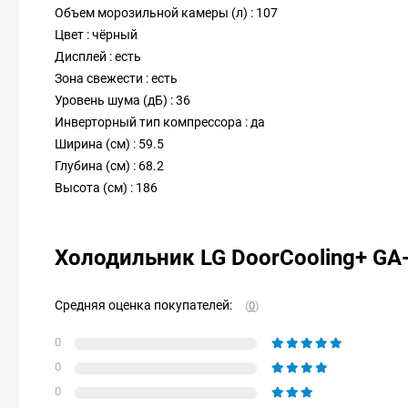
Объем морозильной камеры (л) : 107
Цвет : чёрный
Дисплей : есть
Зона свежести : есть
Уровень шума (дБ) : 36
Инверторный тип компрессора : да
Ширина (см) : 59.5
Глубина (см) : 68.2
Высота (см) : 186
Холодильник LG DoorCooling+ G
Средняя оценка покупателей:
(
0
)
0
0
0