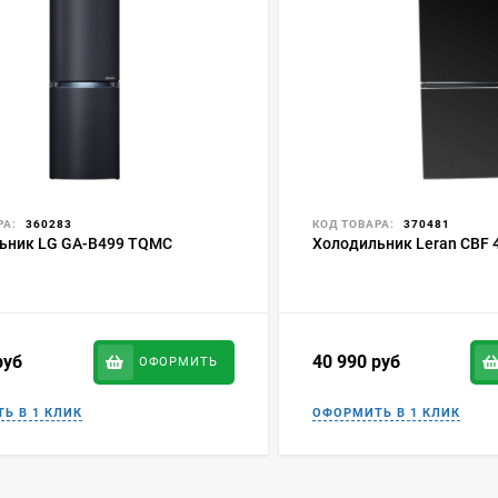
РА:
360283
КОД ТОВАРА:
370481
ьник LG GA-B499 TQMC
Холодильник Leran CBF 
руб
40 990
руб
ОФОРМИТЬ