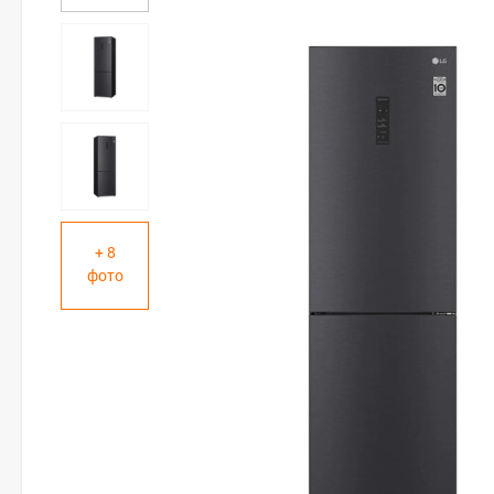
+ 8
фото