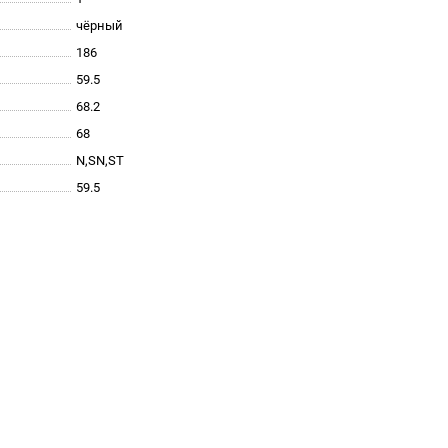
чёрный
186
59.5
68.2
68
N,SN,ST
59.5