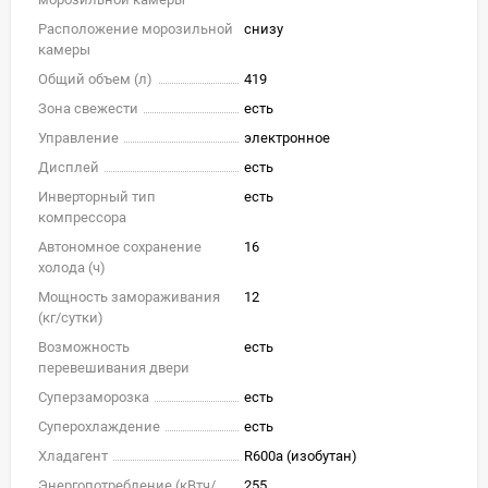
Расположение морозильной
снизу
камеры
Общий объем (л)
419
Зона свежести
есть
Управление
электронное
Дисплей
есть
Инверторный тип
есть
компрессора
Автономное сохранение
16
холода (ч)
Мощность замораживания
12
(кг/cутки)
Возможность
есть
перевешивания двери
Суперзаморозка
есть
Суперохлаждение
есть
Хладагент
R600a (изобутан)
Энергопотребление (кВтч/
255