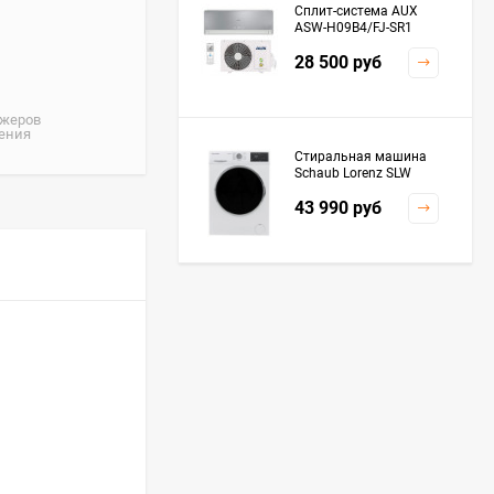
Сплит-система AUX
ASW-H09B4/FJ-SR1
28 500
руб
джеров
жения
Стиральная машина
Schaub Lorenz SLW
MC6133
43 990
руб
Плита Kaiser HGG
61532 R
76 299
руб
Посудомоечная
машина De'Longhi
DDWS09F Alessandrite