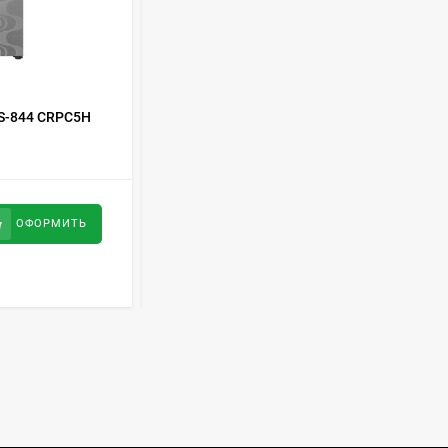
Духовой шкаф GRAUDE
BE 60.3 E
57 490
руб
КОД ТОВАРА:
362713
S-844 CRPC5H
Холодильник LG GC-Q247 CABV
Сплит-система AUX
ASW-H09B4/FJ-SR1
28 500
руб
126 700
руб
ОФОРМИТЬ
ОФОРМИТЬ
Стиральная машина
Schaub Lorenz SLW
MC6133
43 990
руб