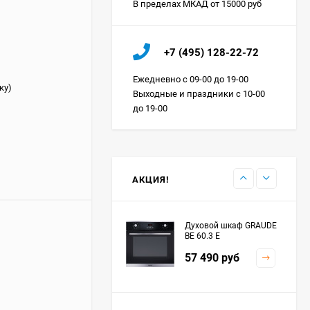
В пределах МКАД от 15000 руб
Холодильник IO MABE
+7 (495) 128-22-72
ORGS2DBHFSS
Цена по
Ежедневно с 09-00 до 19-00
запросу
ку)
Выходные и праздники с 10-00
до 19-00
Индукционная
варочная панель
MAUNFELD EVI.594.FL2-
Цена по
BK
запросу
АКЦИЯ!
Духовой шкаф GRAUDE
BE 60.3 E
57 490
руб