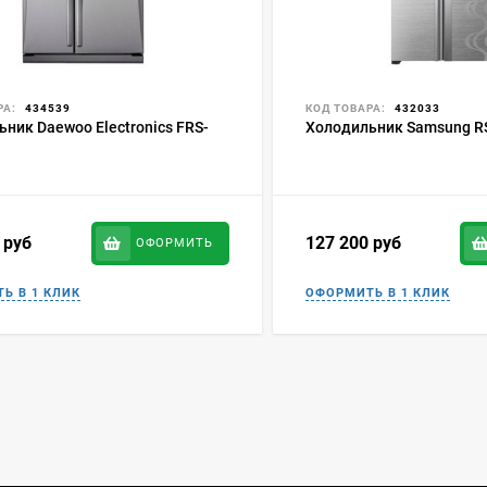
РА:
434539
КОД ТОВАРА:
432033
ник Daewoo Electronics FRS-
Холодильник Samsung R
0
руб
127 200
руб
ОФОРМИТЬ