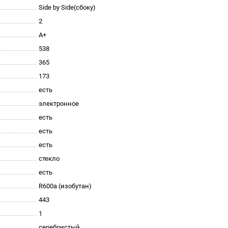
Side by Side(сбоку)
2
A+
538
365
173
есть
электронное
есть
есть
есть
стекло
есть
R600a (изобутан)
443
1
серебристый