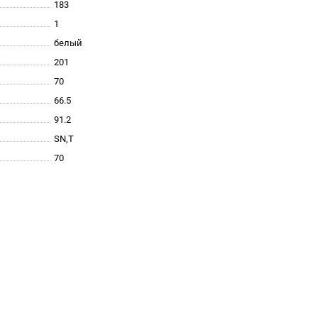
183
1
белый
201
70
66.5
91.2
SN,T
70