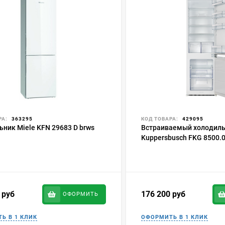
РА:
363295
КОД ТОВАРА:
429095
ник Miele KFN 29683 D brws
Встраиваемый холодил
Kuppersbusch FKG 8500.0
0
руб
176 200
руб
ОФОРМИТЬ