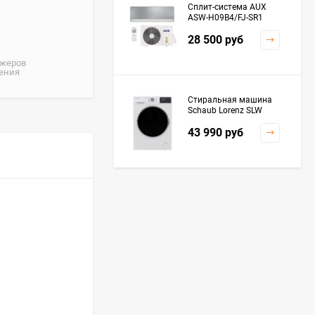
Сплит-система AUX
ASW-H09B4/FJ-SR1
28 500
руб
джеров
жения
Стиральная машина
Schaub Lorenz SLW
MC6133
43 990
руб
Плита Kaiser HGG
61532 R
76 299
руб
Посудомоечная
машина De'Longhi
DDWS09F Alessandrite