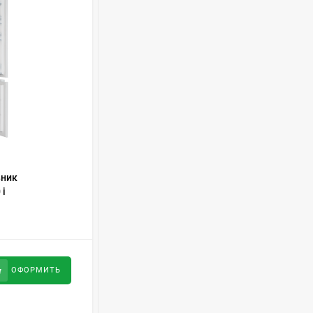
Духовой шкаф GRAUDE
BE 60.3 E
57 490
руб
Сплит-система AUX
ASW-H09B4/FJ-SR1
28 500
руб
КОД ТОВАРА:
429083
ьник
Встраиваемый холодильник
 i
Kuppersbusch FKG 8310.0i
Стиральная машина
Schaub Lorenz SLW
MC6133
43 990
руб
176 500
руб
ОФОРМИТЬ
ОФОРМИТЬ