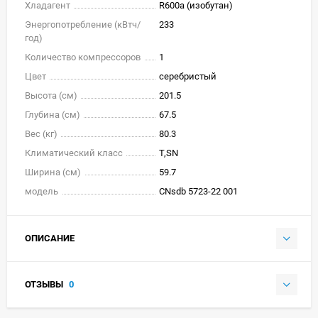
Хладагент
R600a (изобутан)
Энергопотребление (кВтч/
233
год)
Количество компрессоров
1
Цвет
серебристый
Высота (см)
201.5
Глубина (см)
67.5
Вес (кг)
80.3
Климатический класс
T,SN
Ширина (см)
59.7
модель
CNsdb 5723-22 001
ОПИСАНИЕ
ОТЗЫВЫ
0