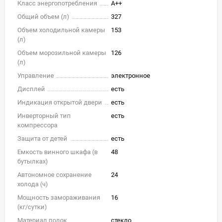
Класс энергопотребления
A++
Общий объем (л)
327
Объем холодильной камеры
153
(л)
Объем морозильной камеры
126
(л)
Управление
электронное
Дисплей
есть
Индикация открытой двери
есть
Инверторный тип
есть
компрессора
Защита от детей
есть
Емкость винного шкафа (в
48
бутылках)
Автономное сохранение
24
холода (ч)
Мощность замораживания
16
(кг/cутки)
Материал полок
стекло