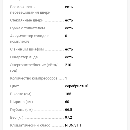
Возможность
есть
перевешивания двери
Стеклянные двери
есть
Ручка с толкателем
есть
Аккумулятор холода в
0
комплекте
С винным шкафом
есть
Генератор льда
есть
Энергопотребление (кВтч/
210
год)
Количество компрессоров
1
Цвет
серебристый
Высота (см)
185
Ширина (см)
60
Глубина (см)
66.5
Вес (кг)
97.2
Климатический класс
N,SN,ST,T