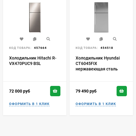
КОД ТОВАРА:
457664
КОД ТОВАРА:
454518
Холодильник Hitachi R-
Холодильник Hyundai
VX470PUC9 BSL
CT6045FIX
нержавеющая сталь
72 000
руб
79 490
руб