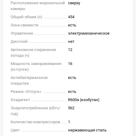
Расположение морозильной
сверху
камеры
Общий объем (л)
454
Зона свежести
есть
Управление
электромеханическое
Дисплей
нет
Автономное сохранение
12
холода (ч)
Мощность замораживания
16
(кг/cутки)
Антибактериальное
есть
покрытие
Режим «Отпуск»
есть
Хладагент
R600a (изобутан)
Энергопотребление (кВтч/
562
год)
Количество компрессоров
1
Цвет
нержавеющая сталь