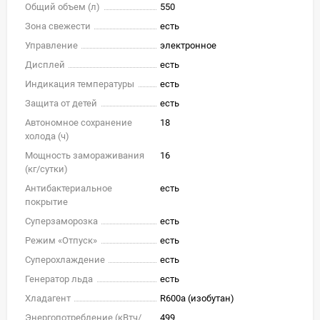
Общий объем (л)
550
Зона свежести
есть
Управление
электронное
Дисплей
есть
Индикация температуры
есть
Защита от детей
есть
Автономное сохранение
18
холода (ч)
Мощность замораживания
16
(кг/cутки)
Антибактериальное
есть
покрытие
Суперзаморозка
есть
Режим «Отпуск»
есть
Суперохлаждение
есть
Генератор льда
есть
Хладагент
R600a (изобутан)
Энергопотребление (кВтч/
499