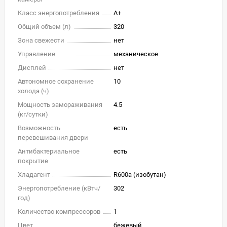
Класс энергопотребления
A+
Общий объем (л)
320
Зона свежести
нет
Управление
механическое
Дисплей
нет
Автономное сохранение
10
холода (ч)
Мощность замораживания
4.5
(кг/cутки)
Возможность
есть
перевешивания двери
Антибактериальное
есть
покрытие
Хладагент
R600a (изобутан)
Энергопотребление (кВтч/
302
год)
Количество компрессоров
1
Цвет
бежевый