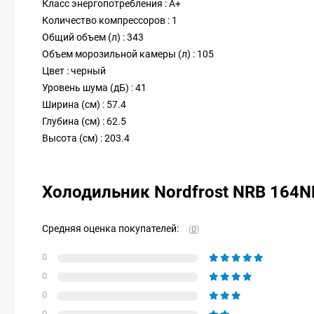
Класс энергопотребления : A+
Количество компрессоров : 1
Общий объем (л) : 343
Объем морозильной камеры (л) : 105
Цвет : черный
Уровень шума (дБ) : 41
Ширина (см) : 57.4
Глубина (см) : 62.5
Высота (см) : 203.4
Холодильник Nordfrost NRB 164N
Средняя оценка покупателей:
(
0
)
0
0
0
0