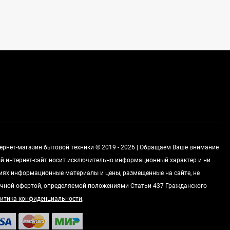
Духовой шкаф GRAUDE
BE 60.3 E
57 490
руб
Сплит-система AUX
ASW-H09B4/FJ-SR1
28 500
руб
Стиральная машина
тернет-магазин бытовой техники © 2019 - 2026 | Обращаем Ваше внимание
Schaub Lorenz SLW
MC6133
ный интернет-сайт носит исключительно информационный характер и ни
43 990
руб
виях информационные материалы и цены, размещенные на сайте, не
чной офертой, определяемой положениями Статьи 437 Гражданского
итика конфиденциальности
.