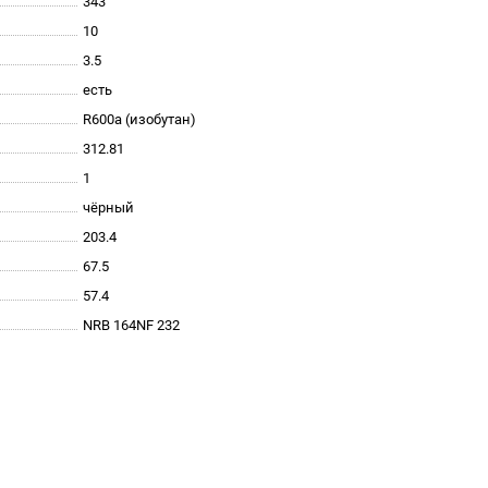
343
10
3.5
есть
R600a (изобутан)
312.81
1
чёрный
203.4
67.5
57.4
NRB 164NF 232