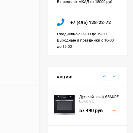
В пределах МКАД от 15000 руб
Холодильник IO MABE
+7 (495) 128-22-72
ORGS2DBHFSS
Цена по
Ежедневно с 09-00 до 19-00
запросу
Выходные и праздники с 10-00
до 19-00
Индукционная
варочная панель
MAUNFELD EVI.594.FL2-
Цена по
BK
запросу
АКЦИЯ!
Духовой шкаф GRAUDE
BE 60.3 E
57 490
руб