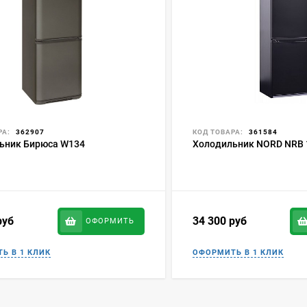
РА:
362907
КОД ТОВАРА:
361584
ьник Бирюса W134
Холодильник NORD NRB 
руб
34 300
руб
ОФОРМИТЬ