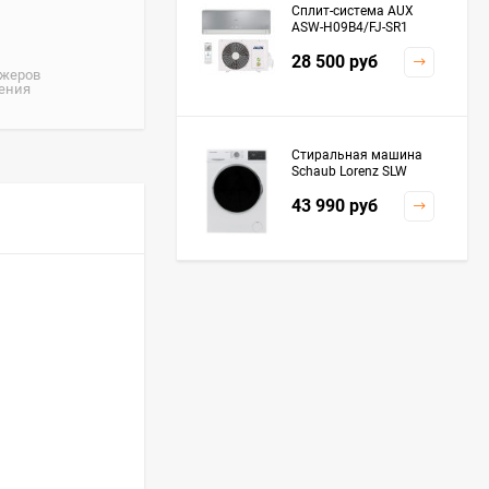
Сплит-система AUX
ASW-H09B4/FJ-SR1
28 500
руб
джеров
жения
Стиральная машина
Schaub Lorenz SLW
MC6133
43 990
руб
Плита Kaiser HGG
61532 R
76 299
руб
Посудомоечная
машина De'Longhi
DDWS09F Alessandrite