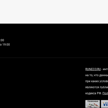
:00
о 19:00
RUNECO.RU
- ин
на то, что дан
при каких усло
являются публи
кодекса РФ.
Пол