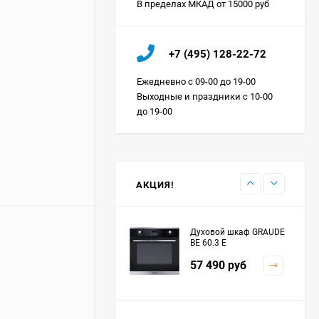
В пределах МКАД от 15000 руб
Холодильник IO MABE
+7 (495) 128-22-72
ORGS2DBHFSS
Цена по
Ежедневно с 09-00 до 19-00
запросу
Выходные и праздники с 10-00
до 19-00
Индукционная
варочная панель
MAUNFELD EVI.594.FL2-
Цена по
BK
запросу
АКЦИЯ!
Духовой шкаф GRAUDE
BE 60.3 E
57 490
руб