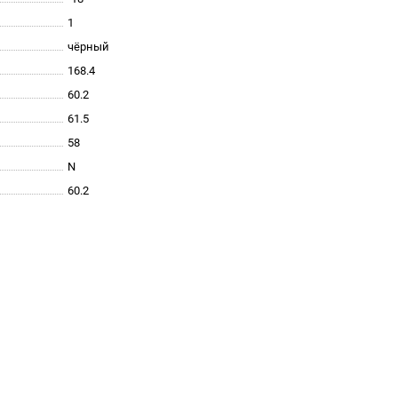
1
чёрный
168.4
60.2
61.5
58
N
60.2