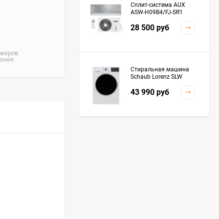
Сплит-система AUX
ASW-H09B4/FJ-SR1
28 500
руб
джеров
жения
Стиральная машина
Schaub Lorenz SLW
MC6133
43 990
руб
Плита Kaiser HGG
61532 R
76 299
руб
Посудомоечная
машина De'Longhi
DDWS09F Alessandrite