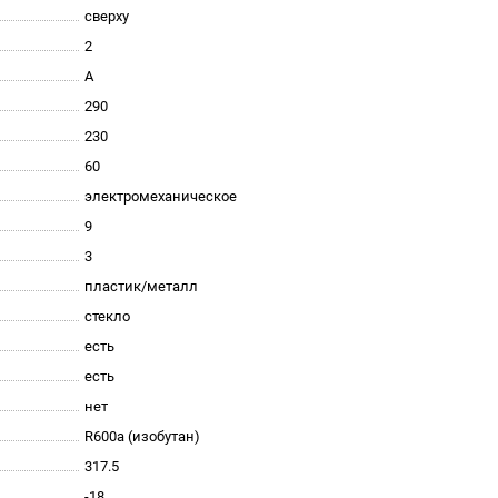
сверху
2
A
290
230
60
электромеханическое
9
3
пластик/металл
стекло
есть
есть
нет
R600a (изобутан)
317.5
-18