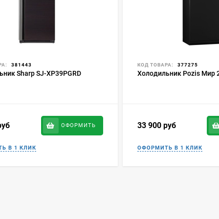
РА:
381443
КОД ТОВАРА:
377275
ьник Sharp SJ-XP39PGRD
Холодильник Pozis Мир 
руб
33 900
руб
ОФОРМИТЬ