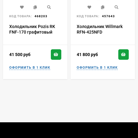
КОД ТОВАРА:
468203
КОД ТОВАРА:
457643
Холодильник Pozis RK
Холодильник Willmark
FNF-170 графитовый
RFN-425NFD
41 500
руб
41 800
руб