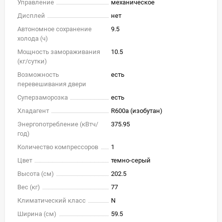
Управление
механическое
Дисплей
нет
Автономное сохранение
9.5
холода (ч)
Мощность замораживания
10.5
(кг/cутки)
Возможность
есть
перевешивания двери
Суперзаморозка
есть
Хладагент
R600a (изобутан)
Энергопотребление (кВтч/
375.95
год)
Количество компрессоров
1
Цвет
темно-серый
Высота (см)
202.5
Вес (кг)
77
Климатический класс
N
Ширина (см)
59.5