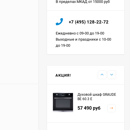
В пределах МКАД от 15000 руб
Холодильник IO MABE
+7 (495) 128-22-72
ORGS2DBHFSS
Цена по
Ежедневно с 09-00 до 19-00
запросу
Выходные и праздники с 10-00
до 19-00
Индукционная
варочная панель
MAUNFELD EVI.594.FL2-
Цена по
BK
запросу
АКЦИЯ!
Духовой шкаф GRAUDE
BE 60.3 E
57 490
руб