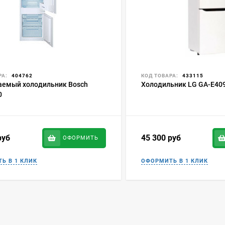
РА:
404762
КОД ТОВАРА:
433115
аемый холодильник Bosch
Холодильник LG GA-E40
0
руб
45 300
руб
ОФОРМИТЬ