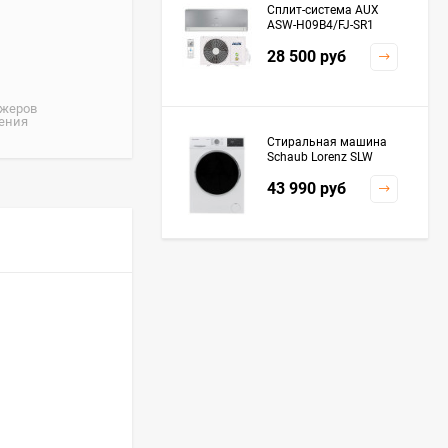
Сплит-система AUX
ASW-H09B4/FJ-SR1
28 500
руб
джеров
жения
Стиральная машина
Schaub Lorenz SLW
MC6133
43 990
руб
Плита Kaiser HGG
61532 R
76 299
руб
Посудомоечная
машина De'Longhi
DDWS09F Alessandrite