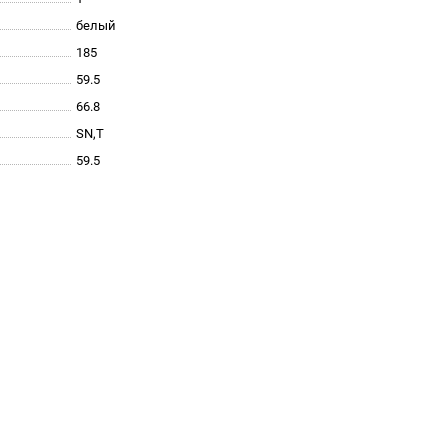
белый
185
59.5
66.8
SN,T
59.5