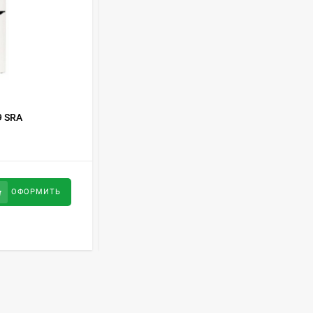
Духовой шкаф GRAUDE
BE 60.3 E
57 490
руб
Сплит-система AUX
КОД ТОВАРА:
435202
ASW-H09B4/FJ-SR1
9 SRA
Холодильник Samsung RB-33 J3320WW
28 500
руб
45 300
руб
ОФОРМИТЬ
ОФОРМИТЬ
Стиральная машина
Schaub Lorenz SLW
MC6133
43 990
руб