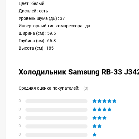
Цвет : белый
Дисплей : есть
Уровень шума (дБ) : 37
Инверторный тип компрессора : да
Ширина (см) : 59.5
Глубина (см) : 66.8
Высота (см) : 185
Холодильник Samsung RB-33 J3
Средняя оценка покупателей:
(
0
)
0
0
0
0
0