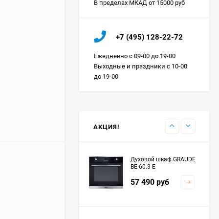
В пределах МКАД от 15000 руб
Холодильник IO MABE
+7 (495) 128-22-72
ORGS2DBHFSS
Цена по
Ежедневно с 09-00 до 19-00
запросу
Выходные и праздники с 10-00
до 19-00
Индукционная
варочная панель
MAUNFELD EVI.594.FL2-
Цена по
BK
запросу
АКЦИЯ!
Духовой шкаф GRAUDE
BE 60.3 E
57 490
руб