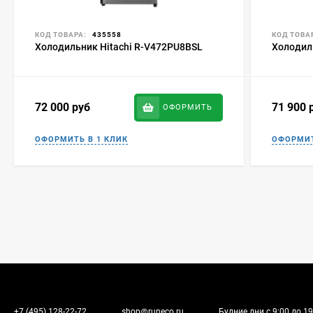
КОД ТОВАРА:
435558
КОД ТОВА
Холодильник Hitachi R-V472PU8BSL
Холодил
72 000
руб
71 900
ОФОРМИТЬ
+7 (495) 128-22-72
shop@runeco.ru
Будние дни с 9:00 до 19