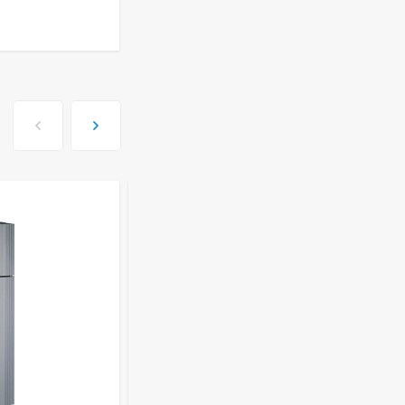
ISHIMATSU AVK-18I
77 499
руб
Сплит-система Kitano
KR-Viki-12
44 650
руб
Сплит-система Kitano
KR-Viki-09
33 500
руб
Сплит-система Kitano
KR-Viki-07
29 100
руб