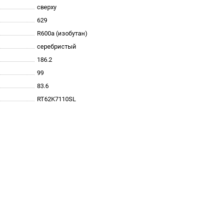
сверху
629
R600a (изобутан)
серебристый
186.2
99
83.6
RT62K7110SL