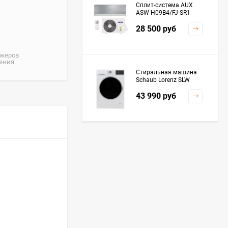
Сплит-система AUX
ASW-H09B4/FJ-SR1
28 500
руб
джеров
жения
Стиральная машина
Schaub Lorenz SLW
MC6133
43 990
руб
Плита Kaiser HGG
61532 R
76 299
руб
Посудомоечная
машина De'Longhi
DDWS09F Alessandrite