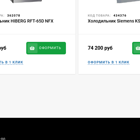
РА:
362078
КОД ТОВАРА:
434376
ьник HIBERG RFT-65D NFX
Холодильник Siemens K
руб
74 200
руб
ОФОРМИТЬ
:00