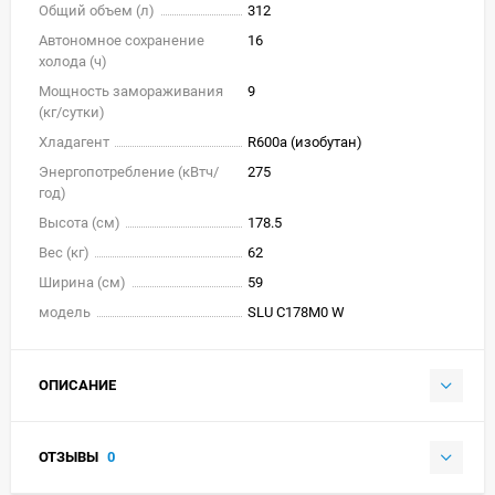
Общий объем (л)
312
Автономное сохранение
16
холода (ч)
Мощность замораживания
9
(кг/cутки)
Хладагент
R600a (изобутан)
Энергопотребление (кВтч/
275
год)
Высота (см)
178.5
Вес (кг)
62
Ширина (см)
59
модель
SLU C178M0 W
ОПИСАНИЕ
ОТЗЫВЫ
0